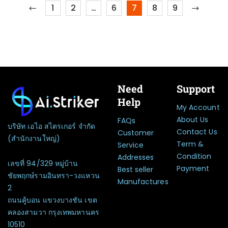
1
2
…
6
7
8
9
Need
Support
Help
My Account
About Us
FAQs
บริษัท เอไอ สไตรเกอร์ จำกัด
Contact Us
Customer
(สำนักงานใหญ่)
Term &
Service
Condition
Addresses
เลขที่ 94/329 หมู่บ้าน
Payment
Best seller
ชัยพฤกษ์รามอินทรา-วงแหวน
Manufactures
2
ถนนคู้บอน แขวงบางชัน เขต
คลองสามวา กรุงเทพมหานคร
10510