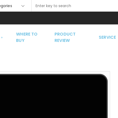
tegories
WHERE TO
PRODUCT
SERVICE
BUY
REVIEW