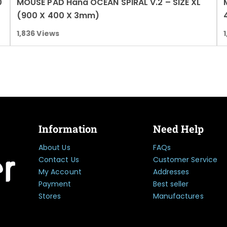
0
MOUSE PAD Hana OCEAN SPIRAL V.2 – SIZE XL
Read more
(900 X 400 X 3mm)
1,836
Views
Information
Need Help
About Us
FAQs
Contact Us
Customer Service
My Account
Addresses
Payment
Best seller
Stores
Manufactures