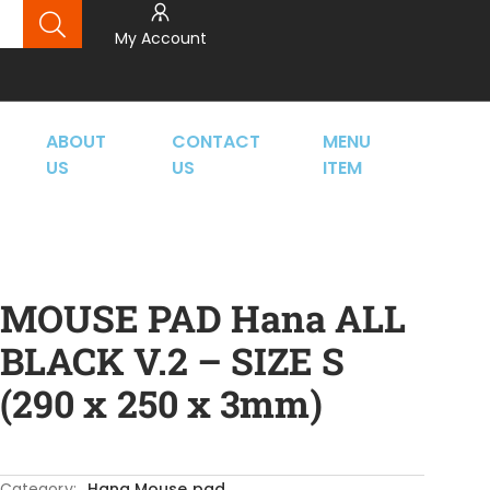
My Account
ABOUT
CONTACT
MENU
US
US
ITEM
MOUSE PAD Hana ALL
BLACK V.2 – SIZE S
(290 x 250 x 3mm)
Category:
Hana Mouse pad