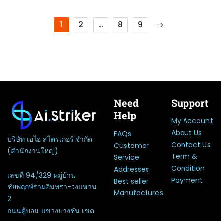
1
2
…
8
9
Need
Support
Help
My Account
About Us
FAQs
บริษัท เอไอ สไตรเกอร์ จำกัด
Contact Us
Customer
(สำนักงานใหญ่)
Term &
Service
Condition
Addresses
เลขที่ 94/329 หมู่บ้าน
Payment
Best seller
ชัยพฤกษ์รามอินทรา-วงแหวน
Manufactures
2
ถนนคู้บอน แขวงบางชัน เขต