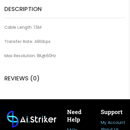
DESCRIPTION
Cable Length: 1.5M
Transfer Rate: 48Gbps
Max Resolution: 8K@60Hz
REVIEWS (0)
Need
Support
Help
My Account
About Us
FAQs