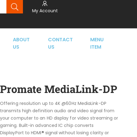
My Account
ABOUT
CONTACT
MENU
US
US
ITEM
Promate MediaLink-DP
Offering resolution up to 4K @60Hz MediaLink-DP
transmits high definition audio and video signal from
your computer to an HD display for video streaming or
gaming. Built-in advanced IC chip converts
DisplayPort to HDMI
®
signal without losing clarity or