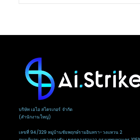
บริษัท เอไอ สไตรเกอร์ จำกัด
(สำนักงานใหญ่)
เลขที่ 94/329 หมู่บ้านชัยพฤกษ์รามอินทรา-วงแหวน 2
ถนนคู้บอน แขวงบางชัน เขตคลองสามวา กรุงเทพมหานคร 1051