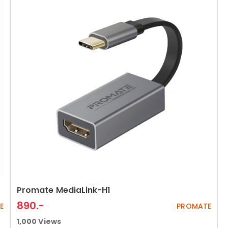
Promate MediaLink-H1
Add to cart
890
.-
E
PROMATE
1,000
Views