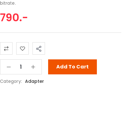
bitrate.
790
.-
Add To Cart
Category:
Adapter