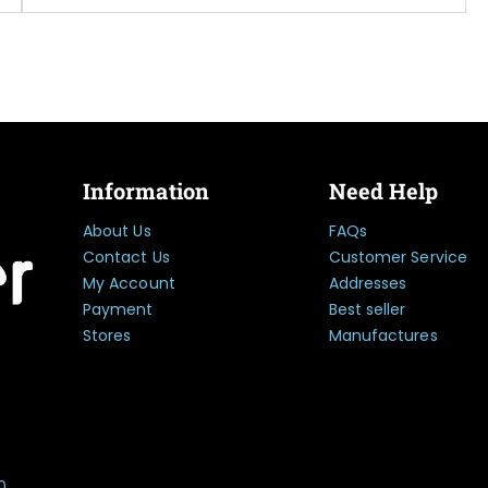
Information
Need Help
About Us
FAQs
Contact Us
Customer Service
My Account
Addresses
Payment
Best seller
Stores
Manufactures
0