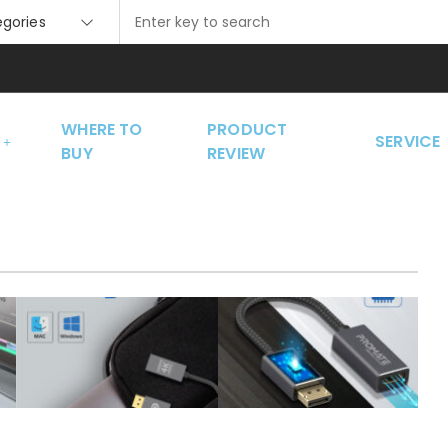
tegories
WHERE TO
PRODUCT
SERVICE
BUY
REVIEW