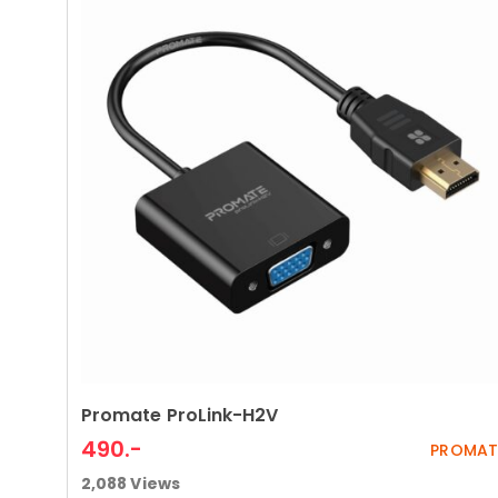
Promate ProLink-H2V
Add to cart
490
.-
PROMAT
2,088
Views