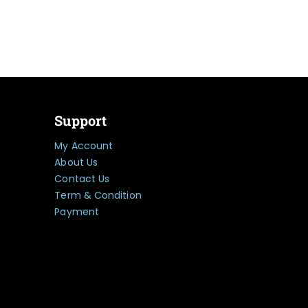
Support
My Account
About Us
Contact Us
Term & Condition
Payment