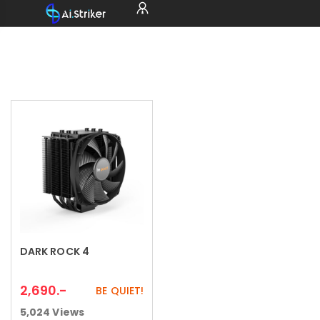
DARK ROCK 4
Read more
2,690
.-
BE QUIET!
5,024
Views