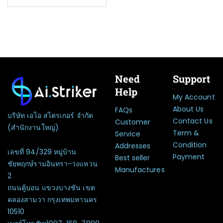
Need
Support
Help
My Account
About Us
FAQs
บริษัท เอไอ สไตรเกอร์ จำกัด
Contact Us
Customer
(สำนักงานใหญ่)
Term &
Service
Condition
Addresses
เลขที่ 94/329 หมู่บ้าน
Payment
Best seller
ชัยพฤกษ์รามอินทรา-วงแหวน
Manufactures
2
ถนนคู้บอน แขวงบางชัน เขต
คลองสามวา กรุงเทพมหานคร
10510