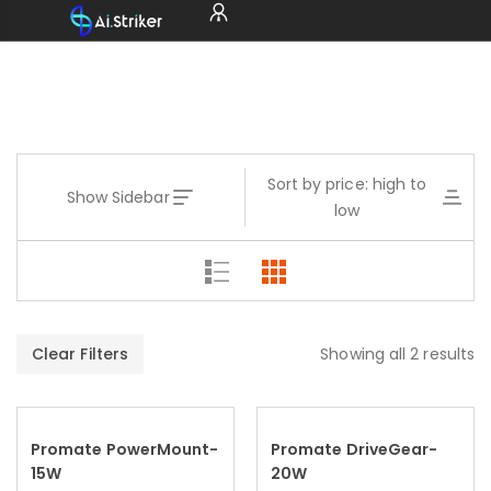
Sort by price: high to
Show Sidebar
low
Clear Filters
Showing all 2 results
Promate PowerMount-
Promate DriveGear-
Add to cart
Add to cart
15W
20W