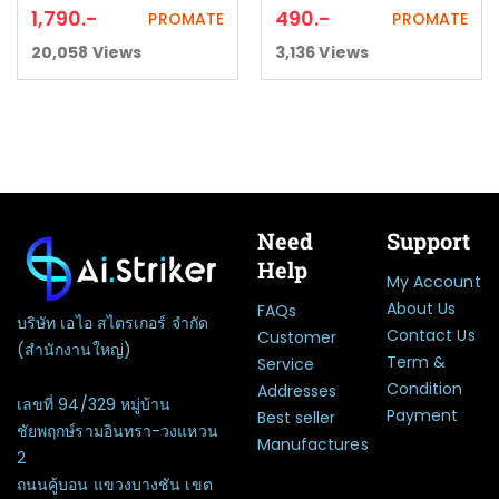
1,790
.-
490
.-
PROMATE
PROMATE
20,058
Views
3,136
Views
Need
Support
Help
My Account
About Us
FAQs
บริษัท เอไอ สไตรเกอร์ จำกัด
Contact Us
Customer
(สำนักงานใหญ่)
Term &
Service
Condition
Addresses
เลขที่ 94/329 หมู่บ้าน
Payment
Best seller
ชัยพฤกษ์รามอินทรา-วงแหวน
Manufactures
2
ถนนคู้บอน แขวงบางชัน เขต