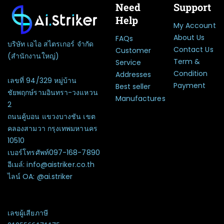
Need
Support
Help
My Account
About Us
FAQs
บริษัท เอไอ สไตรเกอร์ จำกัด
Contact Us
Customer
(สำนักงานใหญ่)
Term &
Service
Condition
Addresses
เลขที่ 94/329 หมู่บ้าน
Payment
Best seller
ชัยพฤกษ์รามอินทรา-วงแหวน
Manufactures
2
ถนนคู้บอน แขวงบางชัน เขต
คลองสามวา กรุงเทพมหานคร
10510
เบอร์โทรศัพท์097-168-7890
อีเมล์: info@aistriker.co.th
ไลน์ OA: @ai.striker
เลขผู้เสียภาษี