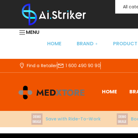
All ca
MENU
HOME
BRAND
PRODUCT
Find a Retailer
1 600 490 90 90
HOME
BR
Save with Ride-To-Work
Boo