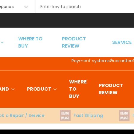
tegories
WHERE TO
PRODUCT
SERVICE
BUY
REVIEW
Payment systems
Guarantee
WHERE
PRODUCT
AND
PRODUCT
TO
REVIEW
BUY
k a Repair / Service
Fast Shipping