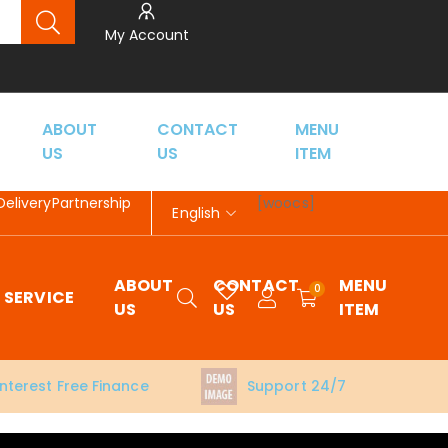
My Account
ABOUT
CONTACT
MENU
US
US
ITEM
Delivery
Partnership
[woocs]
English
ABOUT
CONTACT
MENU
0
SERVICE
US
US
ITEM
Interest Free Finance
Support 24/7